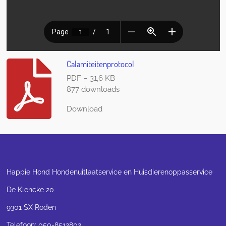
Calamiteitenprotocol
PDF – 31,6 KB
877 downloads
Download
Happie Hond Hondenuitlaatservice en Huisdierenoppasservice
De Klencke 20
9301 SX Roden
Telefoon: 050-8512802