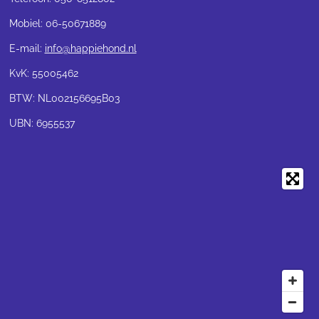
Mobiel: 06-50671889
E-mail:
info@happiehond.nl
KvK: 55005462
BTW: NL002156695B03
UBN: 6955537